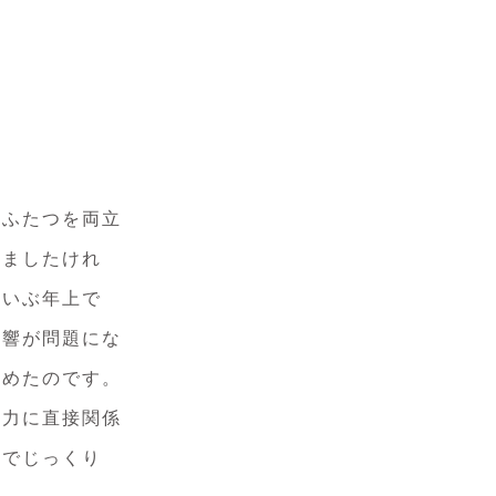
のふたつを両立
いましたけれ
だいぶ年上で
影響が問題にな
進めたのです。
浄力に直接関係
」でじっくり