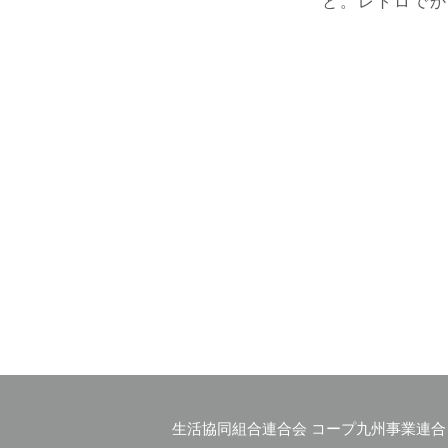
と。レトロでか
生活協同組合連合会 コープ九州事業連合