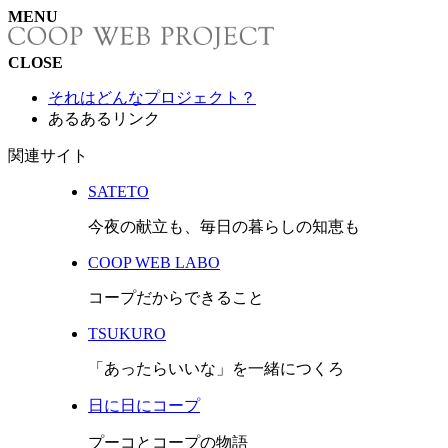
MENU
ニ
CLOSE
オ
それはどんなプロジェクト？
あるあるリンク
イ
関連サイト
に
SATETO
勝
今夜の献立も、毎日の暮らしの知恵も
つ！
COOP WEB LABO
コープだからできること
勝
TSUKURO
つ！
「あったらいいな」を一緒につくろ
勝
日に日にコープ
つ!!
プーコとコープの物語