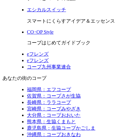
|
エシカルスイッチ
COOP
スマートにくらすアイデア＆エッセンス
WEB
CO･OP Style
コープはじめてガイドブック
PROJECT
eフレンズ
eフレンズ
コープ九州事業連合
あなたの街のコープ
福岡県：エフコープ
佐賀県：コープさが生協
長崎県：ララコープ
宮崎県：コープみやざき
大分県：コープおおいた
熊本県：生協くまもと
鹿児島県：生協コープかごしま
沖縄県：コープおきなわ