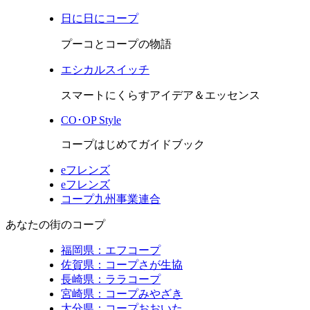
日に日にコープ
プーコとコープの物語
エシカルスイッチ
スマートにくらすアイデア＆エッセンス
CO･OP Style
コープはじめてガイドブック
eフレンズ
eフレンズ
コープ九州事業連合
あなたの街のコープ
福岡県：エフコープ
佐賀県：コープさが生協
長崎県：ララコープ
宮崎県：コープみやざき
大分県：コープおおいた