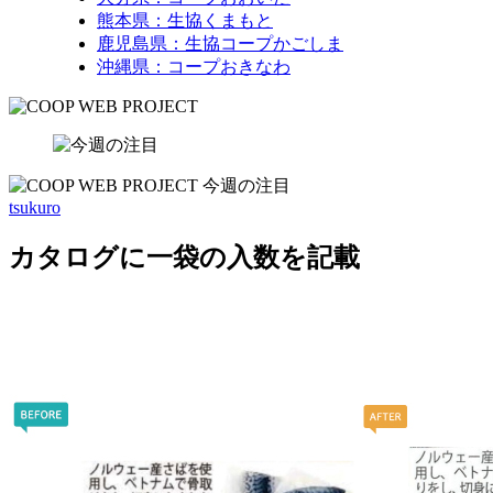
熊本県：生協くまもと
鹿児島県：生協コープかごしま
沖縄県：コープおきなわ
tsukuro
カタログに一袋の入数を記載