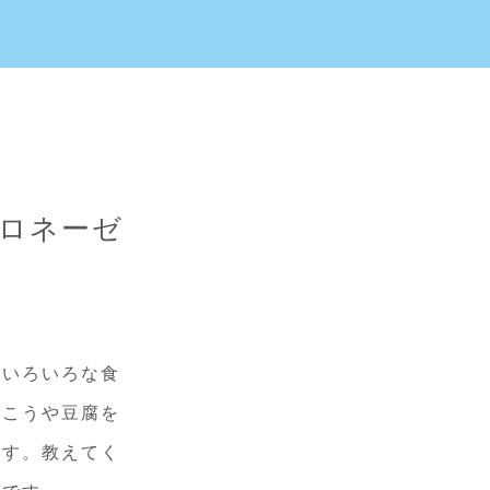
ロネーゼ
はいろいろな食
にこうや豆腐を
です。教えてく